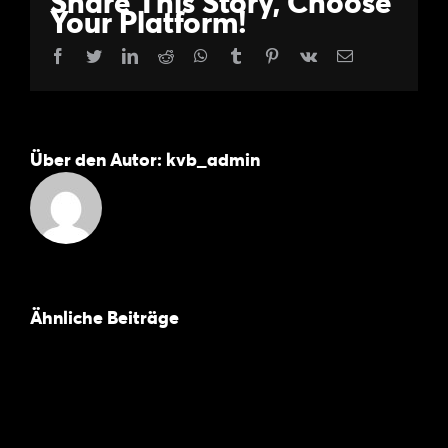
Share This Story, Choose
Your Platform!
Facebook
Twitter
LinkedIn
Reddit
WhatsApp
Tumblr
Pinterest
Vk
E-
Mail
Über den Autor:
kvb_admin
Ähnliche Beiträge