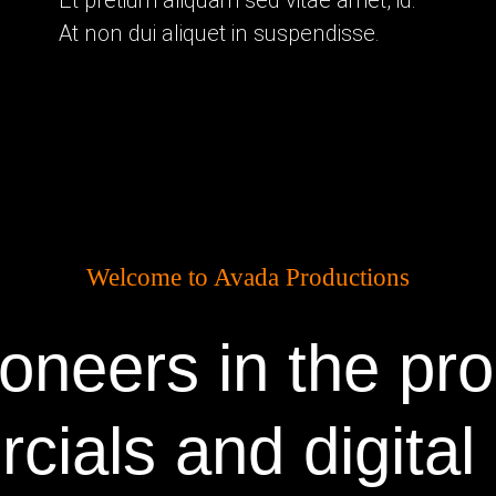
Et pretium aliquam sed vitae amet, id.
At non dui aliquet in suspendisse.
Welcome to Avada Productions
oneers in the pro
ials and digital