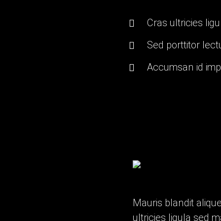
Cras ultricies li
Sed porttitor lect
Accumsan id impe
Mauris blandit aliquet
ultricies ligula sed 