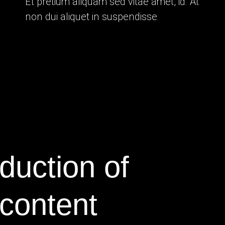
Et pretium aliquam sed vitae amet, id. At
non dui aliquet in suspendisse.
duction of
 content