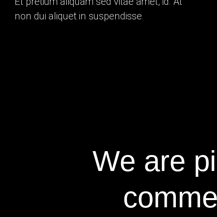
Et pretium aliquam sed vitae amet, id. At
non dui aliquet in suspendisse.
We are pi
commerc