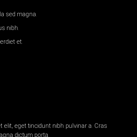
gula sed magna.
us nibh.
rdiet et.
 elit, eget tincidunt nibh pulvinar a. Cras
magna dictum porta.